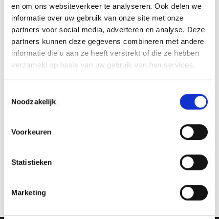
en om ons websiteverkeer te analyseren. Ook delen we
informatie over uw gebruik van onze site met onze
partners voor social media, adverteren en analyse. Deze
partners kunnen deze gegevens combineren met andere
Toevoegen
Toevoegen
informatie die u aan ze heeft verstrekt of die ze hebben
aan
aan
verlanglijst
verlanglijst
verzameld op basis van uw gebruik van hun services.
Toestemmingsselectie
Noodzakelijk
Voorkeuren
Beeld RE.057.78
Prijsklasse:
€
9.60
-
€
15.80
incl. BTW
€9.60
Medaille Highest Finish Darts
tot
Statistieken
Opties selecteren
€15.80
€
3.95
incl. BTW
Dit
Opties selecteren
product
Marketing
Dit
heeft
product
meerdere
heeft
variaties.