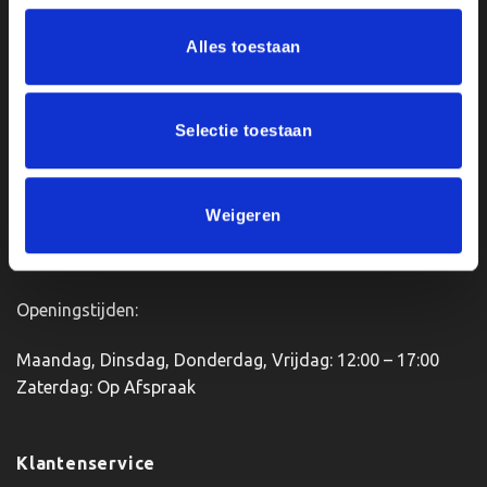
meerdere
Deze
variaties.
optie
Ons Adres
Alles toestaan
Deze
kan
optie
gekozen
Van Zanden Sportprijzen
kan
worden
Bredaseweg 56
gekozen
Selectie toestaan
op
worden
de
4901KM Oosterhout
op
productpagina
kvk: 92898432
de
BTWnr. NL004987898B09
Weigeren
productpagina
Openingstijden:
Maandag, Dinsdag, Donderdag, Vrijdag: 12:00 – 17:00
Zaterdag: Op Afspraak
Klantenservice