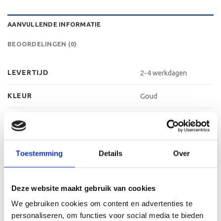
AANVULLENDE INFORMATIE
BEOORDELINGEN (0)
LEVERTIJD
2-4 werkdagen
KLEUR
Goud
MATERIAAL VOET
Kunststof
METHODE PERSONALISATIE
Labelen
Toestemming
Details
Over
HOOGTE
16 cm, 17 cm, 19 cm
Deze website maakt gebruik van cookies
We gebruiken cookies om content en advertenties te
GERELATEERDE PRODUCTEN
personaliseren, om functies voor social media te bieden