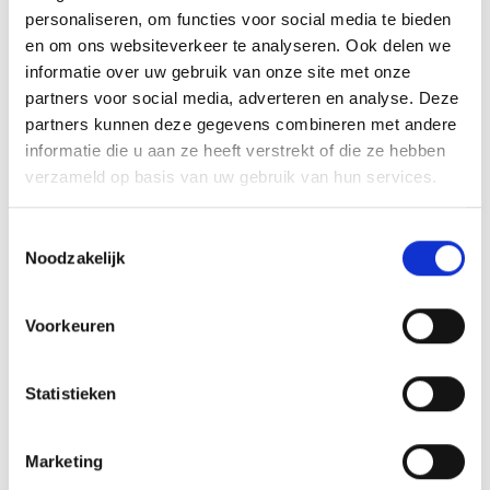
HOOGTE
16 cm, 17 cm, 19 cm
personaliseren, om functies voor social media te bieden
en om ons websiteverkeer te analyseren. Ook delen we
informatie over uw gebruik van onze site met onze
partners voor social media, adverteren en analyse. Deze
GERELATEERDE PRODUCTEN
partners kunnen deze gegevens combineren met andere
informatie die u aan ze heeft verstrekt of die ze hebben
verzameld op basis van uw gebruik van hun services.
Toestemmingsselectie
Toevoegen
Toevoegen
aan
aan
Noodzakelijk
verlanglijst
verlanglijst
Voorkeuren
Statistieken
Trofee BSET.322B (12 cm)
Trofee BSET.245
Prijsklasse:
€
5.90
€
6.20
-
€
7.35
incl. BTW
incl. BTW
Marketing
€6.20
tot