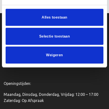
Bestellen
Opties selecteren
€7.35
Dit
product
heeft
Alles toestaan
meerdere
Ons Adres
variaties.
Deze
Selectie toestaan
optie
Van Zanden Sportprijzen
kan
Bredaseweg 56
gekozen
4901KM Oosterhout
worden
kvk: 92898432
Weigeren
op
BTWnr. NL004987898B09
de
productpagina
Openingstijden:
Maandag, Dinsdag, Donderdag, Vrijdag: 12:00 – 17:00
Zaterdag: Op Afspraak