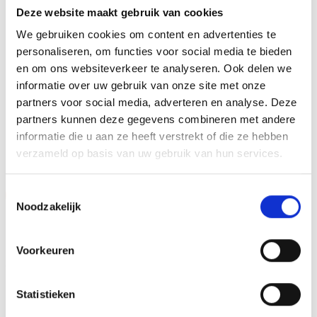
MAX TEKENS PER REGEL
30 leestekens
Deze website maakt gebruik van cookies
METHODE PERSONALISATIE
We gebruiken cookies om content en advertenties te
Graveren
personaliseren, om functies voor social media te bieden
HOOGTE
en om ons websiteverkeer te analyseren. Ook delen we
24 cm, 27 cm, 30 cm
informatie over uw gebruik van onze site met onze
partners voor social media, adverteren en analyse. Deze
partners kunnen deze gegevens combineren met andere
GERELATEERDE PRODUCTEN
informatie die u aan ze heeft verstrekt of die ze hebben
verzameld op basis van uw gebruik van hun services.
Toestemmingsselectie
Aanbieding!
Aanbieding!
Noodzakelijk
Toevoegen
Toevoegen
aan
aan
verlanglijst
verlanglijst
Voorkeuren
Statistieken