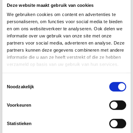
MAX TEKENS PER REGEL
30 leestekens
Deze website maakt gebruik van cookies
METHODE PERSONALISATIE
We gebruiken cookies om content en advertenties te
Graveren
personaliseren, om functies voor social media te bieden
HOOGTE
en om ons websiteverkeer te analyseren. Ook delen we
23 cm, 25 cm, 27 cm
informatie over uw gebruik van onze site met onze
partners voor social media, adverteren en analyse. Deze
partners kunnen deze gegevens combineren met andere
GERELATEERDE PRODUCTEN
informatie die u aan ze heeft verstrekt of die ze hebben
verzameld op basis van uw gebruik van hun services.
Toestemmingsselectie
Aanbieding!
Aanbieding!
Noodzakelijk
Toevoegen
Toevoegen
aan
aan
verlanglijst
verlanglijst
Voorkeuren
Statistieken