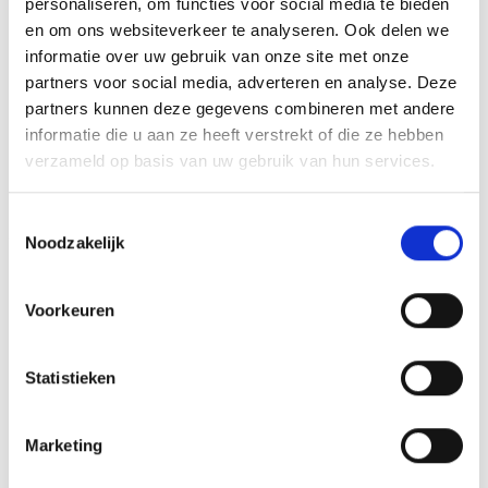
personaliseren, om functies voor social media te bieden
GERELATEERDE PRODUCTEN
en om ons websiteverkeer te analyseren. Ook delen we
informatie over uw gebruik van onze site met onze
partners voor social media, adverteren en analyse. Deze
Aanbieding!
partners kunnen deze gegevens combineren met andere
informatie die u aan ze heeft verstrekt of die ze hebben
Toevoegen
Toevoegen
aan
aan
verzameld op basis van uw gebruik van hun services.
verlanglijst
verlanglijst
Toestemmingsselectie
Noodzakelijk
Voorkeuren
Beeld FG199
Beeld FG283 (10 cm) OP=OP
Statistieken
Prijsklasse:
Oorspronkelijke
Huidige
€
26.50
-
€
65.70
€
5.15
€
4.15
incl. BTW
incl. BTW
€26.50
prijs
prijs
tot
was:
is:
Opties selecteren
Bestellen
€65.70
€5.15.
€4.15.
Dit
Marketing
product
heeft