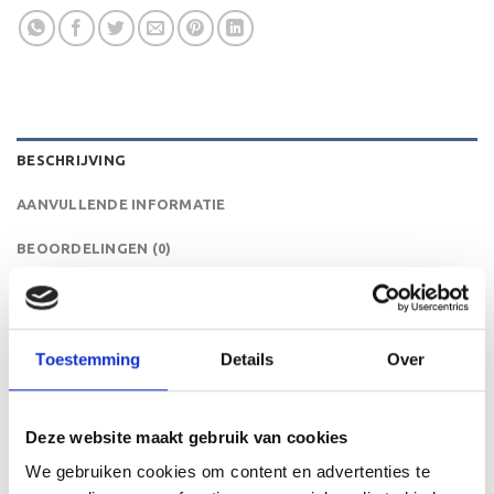
BESCHRIJVING
AANVULLENDE INFORMATIE
BEOORDELINGEN (0)
De RE.187 is een zeer mooi trofee die zeer geschikt is
voor ieder (sport)toernooi of businessevenement. We
kunnen de beker personaliseren door er een tekst op de
Toestemming
Details
Over
voet van de beker aan te brengen. De tekst wordt door
middel van graveren aangebracht op de beker.
Deze website maakt gebruik van cookies
We gebruiken cookies om content en advertenties te