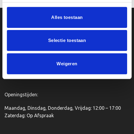
meerdere
variaties.
Alles toestaan
Deze
Ons Adres
optie
kan
Van Zanden Sportprijzen
gekozen
Selectie toestaan
worden
Bredaseweg 56
op
4901KM Oosterhout
de
kvk: 92898432
productpagina
Weigeren
BTWnr. NL004987898B09
Openingstijden:
Maandag, Dinsdag, Donderdag, Vrijdag: 12:00 – 17:00
Zaterdag: Op Afspraak