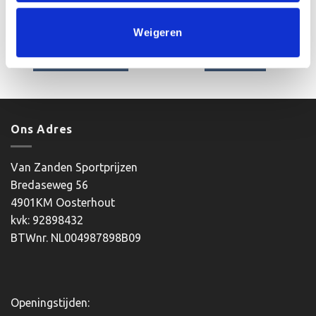
Beeld FG4045.0 (14,5 cm)
Beeld FG408 (17 cm) OP=OP
OP=OP
Weigeren
Oorspronkelijke
Huidige
Oorspronkelijke
Huidige
€
11.75
€
10.25
€
9.60
€
8.10
incl. BTW
incl. BTW
prijs
prijs
prijs
prijs
was:
is:
was:
is:
Opties selecteren
Bestellen
€11.75.
€10.25.
€9.60.
€8.10.
Dit
product
heeft
meerdere
Ons Adres
variaties.
Deze
optie
Van Zanden Sportprijzen
kan
Bredaseweg 56
gekozen
4901KM Oosterhout
worden
kvk: 92898432
op
BTWnr. NL004987898B09
de
productpagina
Openingstijden: