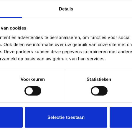
Details
(0)
 ieder (sport)toernooi of businessevenement. We kunnen de bek
 van cookies
ngebracht op de beker.
ent en advertenties te personaliseren, om functies voor social
. Ook delen we informatie over uw gebruik van onze site met on
e. Deze partners kunnen deze gegevens combineren met andere i
erzameld op basis van uw gebruik van hun services.
Voorkeuren
Statistieken
Aanbieding!
Toevoegen
aan
verlanglijst
Selectie toestaan