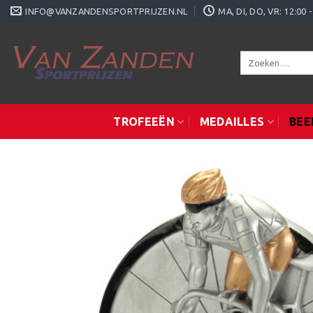
Ga
INFO@VANZANDENSPORTPRIJZEN.NL
MA, DI, DO, VR: 12:0
naar
inhoud
Zoeken
naar:
TROFEEËN
MEDAILLES
BEE