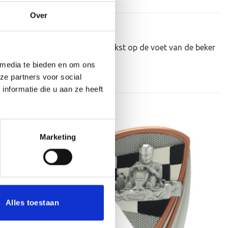
Over
er personaliseren door er een tekst op de voet van de beker
 media te bieden en om ons
ze partners voor social
nformatie die u aan ze heeft
Marketing
Aanbieding!
Toevoegen
Toevoegen
aan
aan
verlanglijst
verlanglijst
Alles toestaan