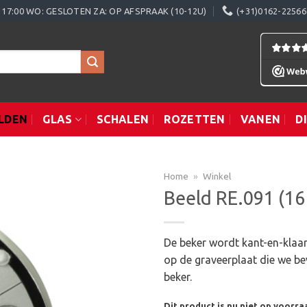
0 - 17:00 WO: GESLOTEN ZA: OP AFSPRAAK (10-12U)
(+31)0162-22566
LDEN
GLAS
SCHALEN
ROZETTEN
VANEN
D
Home
»
Winkel
Beeld RE.091 (1
Toevoegen
De beker wordt kant-en-klaar
aan
op de graveerplaat die we be
verlanglijst
beker.
Dit product is nu niet op voorra