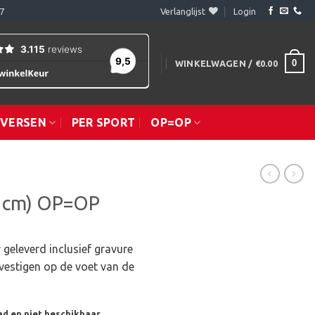
7
Verlanglijst
Login
0
WINKELWAGEN /
€
0.00
IVERSEN
PER SPORT
OP=OP
6 cm) OP=OP
 geleverd inclusief gravure
vestigen op de voet van de
ad en niet beschikbaar.