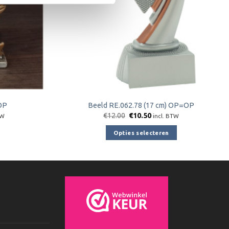
OP
Beeld RE.062.78 (17 cm) OP=OP
jke
e
Oorspronkelijke
Huidige
€
12.00
€
10.50
TW
incl. BTW
prijs
prijs
was:
is:
Opties selecteren
€12.00.
€10.50.
Dit
product
heeft
meerdere
variaties.
Deze
optie
kan