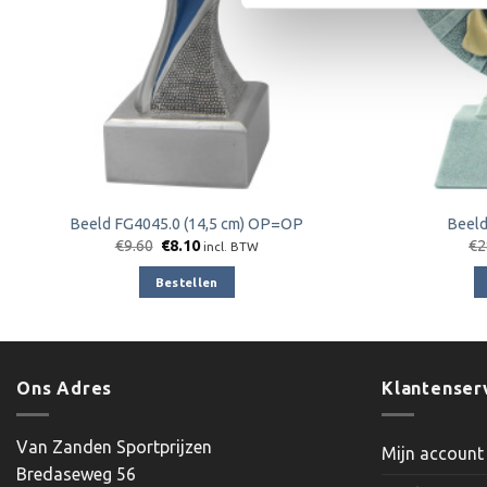
Beeld FG4045.0 (14,5 cm) OP=OP
Beeld
Oorspronkelijke
Huidige
€
9.60
€
8.10
€
2
incl. BTW
prijs
prijs
was:
is:
Bestellen
€9.60.
€8.10.
Ons Adres
Klantenser
Van Zanden Sportprijzen
Mijn account
Bredaseweg 56