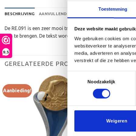
Toestemming
BESCHRIJVING
AANVULLENDE INFORMATIE
BEOORDELINGEN 
De RE.091 is een zeer mooi trofee die zeer geschikt is voor
Deze website maakt gebruik
aan te brengen. De tekst wordt door middel van graveren aa
We gebruiken cookies om cont
websiteverkeer te analyseren
9,5
media, adverteren en analys
verstrekt of die ze hebben v
GERELATEERDE PRODUCTEN
Toestemmingsselectie
Noodzakelijk
Aanbieding!
Aanbieding!
Toevoegen
aan
verlanglijst
Weigeren