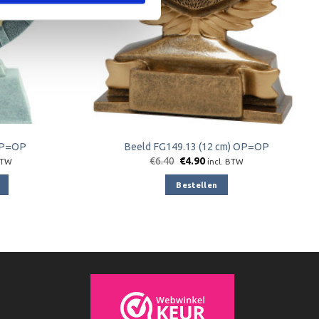
 OP=OP
Beeld FG149.13 (12 cm) OP=OP
jke
ge
Oorspronkelijke
Huidige
€
6.40
€
4.90
BTW
incl. BTW
prijs
prijs
was:
is:
Bestellen
0.
€6.40.
€4.90.
e