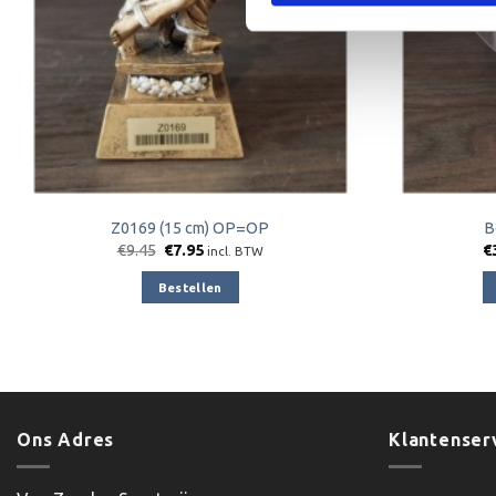
Z0169 (15 cm) OP=OP
B
Oorspronkelijke
Huidige
€
9.45
€
7.95
€
incl. BTW
prijs
prijs
was:
is:
Bestellen
€9.45.
€7.95.
Ons Adres
Klantenser