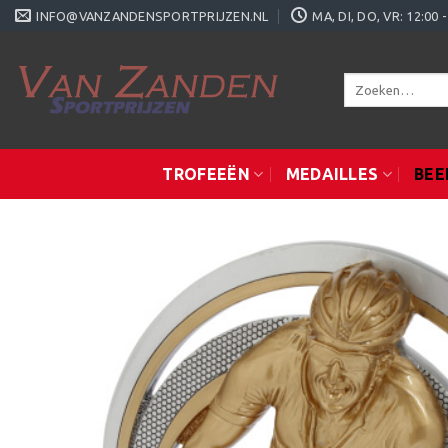
Ga
INFO@VANZANDENSPORTPRIJZEN.NL
MA, DI, DO, VR: 12:0
naar
inhoud
Zoeken
naar:
TROFEEËN
MEDAILLES
BEE