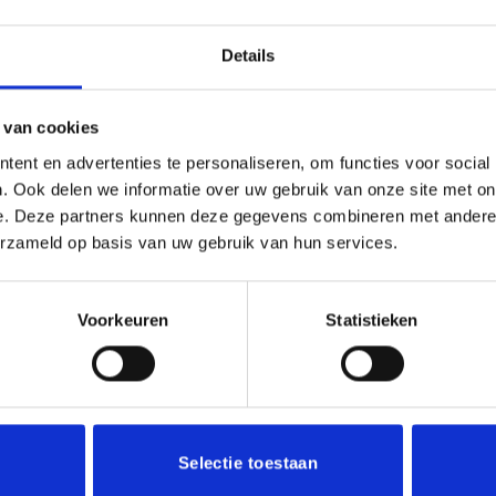
(0)
Details
 ieder (sport)toernooi of businessevenement. We kunnen de bek
 van cookies
ngebracht op de beker.
ent en advertenties te personaliseren, om functies voor social
. Ook delen we informatie over uw gebruik van onze site met on
e. Deze partners kunnen deze gegevens combineren met andere i
erzameld op basis van uw gebruik van hun services.
Voorkeuren
Statistieken
Aanbieding!
Toevoegen
aan
verlanglijst
Selectie toestaan