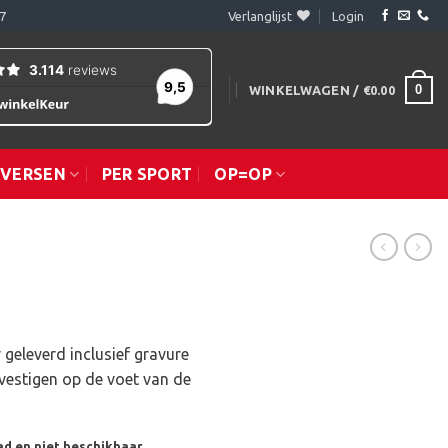
7
Verlanglijst
Login
0
WINKELWAGEN /
€
0.00
IVERSEN
PER SPORT
OP=OP
 geleverd inclusief gravure
vestigen op de voet van de
ad en niet beschikbaar.