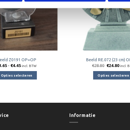
eeld Z0191 OP=OP
Beeld RE.072 (23 cm)
Prijsklasse:
Oorspronkeli
Huidi
3.65
-
€
4.45
€
28.80
€
24.80
incl. BTW
incl. 
€3.65
prijs
prijs
tot
was:
is:
Opties selecteren
Opties selecteren
€4.45
€28.80.
€24.8
Dit
Dit
product
product
heeft
heeft
meerdere
meerder
variaties.
variaties.
vice
Informatie
Deze
Deze
optie
optie
kan
kan