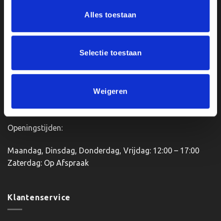
Ons Adres
Alles toestaan
Van Zanden Sportprijzen
Bredaseweg 56
Selectie toestaan
4901KM Oosterhout
kvk: 92898432
BTWnr. NL004987898B09
Weigeren
Openingstijden:
Maandag, Dinsdag, Donderdag, Vrijdag: 12:00 – 17:00
Zaterdag: Op Afspraak
Klantenservice