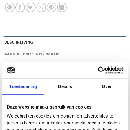
BESCHRIJVING
AANVULLENDE INFORMATIE
BEOORDELINGEN (0)
De RE.049.78 is een zeer mooi trofee die zeer geschikt is
Toestemming
Details
Over
voor ieder (sport)toernooi of businessevenement. We
kunnen de beker personaliseren door er een tekst op de
voet van de beker aan te brengen. De tekst wordt door
Deze website maakt gebruik van cookies
middel van graveren aangebracht op de beker.
We gebruiken cookies om content en advertenties te
personaliseren, om functies voor social media te bieden
en om ons websiteverkeer te analyseren. Ook delen we