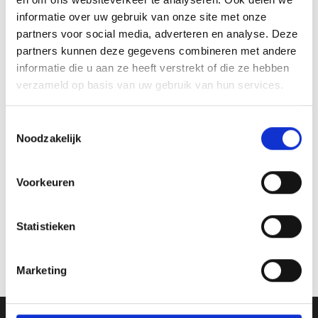
GERELATEERDE PRODUCTEN
informatie over uw gebruik van onze site met onze
partners voor social media, adverteren en analyse. Deze
partners kunnen deze gegevens combineren met andere
informatie die u aan ze heeft verstrekt of die ze hebben
verzameld op basis van uw gebruik van hun services.
Toevoegen
Toevoegen
aan
aan
verlanglijst
verlanglijst
Toestemmingsselectie
Noodzakelijk
Voorkeuren
Beeld FG375.30 (7,5 cm)
Beeld RE.040.78.A (8 cm)
Statistieken
€
8.45
€
5.45
incl. BTW
incl. BTW
Bestellen
Bestellen
Marketing