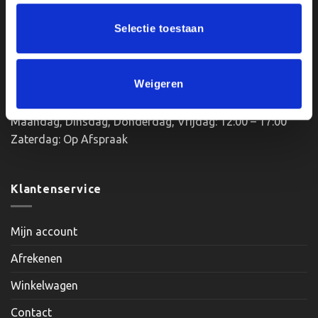
kvk: 92898432
productpagina
BTWnr. NL004987898B09
Selectie toestaan
Weigeren
Openingstijden:
Maandag, Dinsdag, Donderdag, Vrijdag: 12:00 – 17:00
Zaterdag: Op Afspraak
Klantenservice
Mijn account
Afrekenen
Winkelwagen
Contact