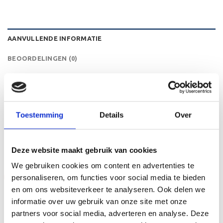
AANVULLENDE INFORMATIE
BEOORDELINGEN (0)
HOOGTE
18 cm
Toestemming
Details
Over
GERELATEERDE PRODUCTEN
Deze website maakt gebruik van cookies
We gebruiken cookies om content en advertenties te
Aanbieding!
Aanbieding!
personaliseren, om functies voor social media te bieden
en om ons websiteverkeer te analyseren. Ook delen we
Toevoegen
Toevoegen
informatie over uw gebruik van onze site met onze
aan
aan
verlanglijst
verlanglijst
partners voor social media, adverteren en analyse. Deze