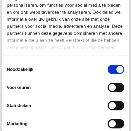
personaliseren, om functies voor social media te bieden
GERELATEERDE PRODUCTEN
en om ons websiteverkeer te analyseren. Ook delen we
informatie over uw gebruik van onze site met onze
partners voor social media, adverteren en analyse. Deze
partners kunnen deze gegevens combineren met andere
informatie die u aan ze heeft verstrekt of die ze hebben
Toevoegen
Toevoegen
verzameld op basis van uw gebruik van hun services.
aan
aan
verlanglijst
verlanglijst
Toestemmingsselectie
Noodzakelijk
Voorkeuren
Beeld FG752 (12 cm)
Statistieken
€
8.85
incl. BTW
Medaille Zwemmedaille B
Bestellen
€
3.95
incl. BTW
Marketing