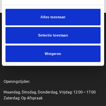
Opties selecteren
Dit
product
heeft
Alles toestaan
meerdere
Ons Adres
variaties.
Deze
Selectie toestaan
optie
Van Zanden Sportprijzen
kan
Bredaseweg 56
gekozen
4901KM Oosterhout
worden
Weigeren
kvk: 92898432
op
BTWnr. NL004987898B09
de
productpagina
Openingstijden:
Maandag, Dinsdag, Donderdag, Vrijdag: 12:00 – 17:00
Zaterdag: Op Afspraak