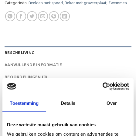
Categorieën:
Beelden met spoed
,
Beker met graveerplaat
,
Zwemmen
BESCHRIJVING
AANVULLENDE INFORMATIE
BEOORDELINGEN (0)
De FG75 is een zeer mooi trofee die zeer geschikt is voor
ieder (sport)toernooi of businessevenement. We kunnen
Toestemming
Details
Over
de beker personaliseren door er een tekst op de voet van
de beker aan te brengen. De tekst wordt door middel van
graveren aangebracht op de beker.
Deze website maakt gebruik van cookies
We gebruiken cookies om content en advertenties te