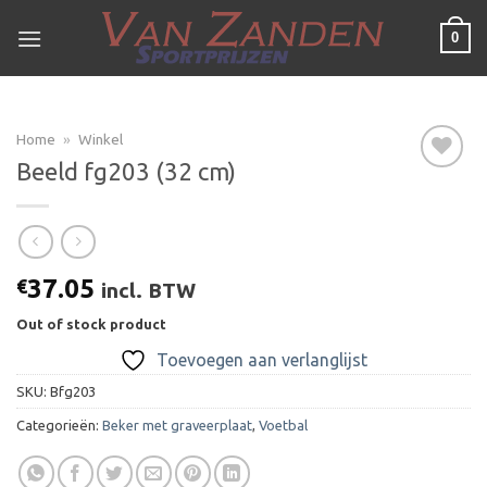
Ga
0
naar
inhoud
Home
»
Winkel
Beeld fg203 (32 cm)
Toevoegen
aan
verlanglijst
37.05
€
incl. BTW
Out of stock product
Toevoegen aan verlanglijst
SKU:
Bfg203
Categorieën:
Beker met graveerplaat
,
Voetbal