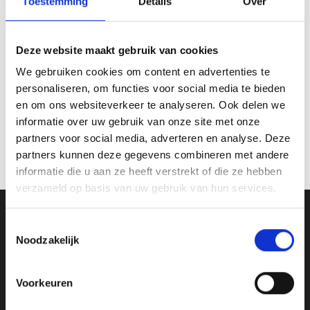
Toestemming
Details
Over
Deze website maakt gebruik van cookies
We gebruiken cookies om content en advertenties te
personaliseren, om functies voor social media te bieden
en om ons websiteverkeer te analyseren. Ook delen we
Beeld FG403
Beeld FG670 (10,5 cm)
informatie over uw gebruik van onze site met onze
Prijsklasse:
€
9.60
-
€
15.55
€
7.25
incl. BTW
incl. BTW
partners voor social media, adverteren en analyse. Deze
€9.60
tot
partners kunnen deze gegevens combineren met andere
Opties selecteren
Bestellen
€15.55
Dit
informatie die u aan ze heeft verstrekt of die ze hebben
product
verzameld op basis van uw gebruik van hun services.
heeft
meerdere
Ons Adres
Toestemmingsselectie
variaties.
Noodzakelijk
Deze
optie
Van Zanden Sportprijzen
kan
Bredaseweg 56
Voorkeuren
gekozen
4901KM Oosterhout
worden
kvk: 92898432