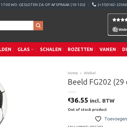
0 - 17:00 WO: GESLOTEN ZA: OP AFSPRAAK (10-12U)
(+31)0162-22566
LDEN
GLAS
SCHALEN
ROZETTEN
VANEN
D
Home
»
Winkel
Beeld FG202 (29 
Toevoegen
36.55
€
incl. BTW
aan
verlanglijst
Out of stock product
Toevoegen 
SKU:
WINKEL.BFG202