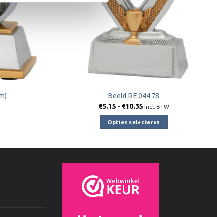
cm)
Beeld RE.044.78
Prijsklasse:
€
5.15
-
€
10.35
incl. BTW
€5.15
tot
Opties selecteren
€10.35
Dit
product
heeft
meerdere
variaties.
Deze
optie
kan