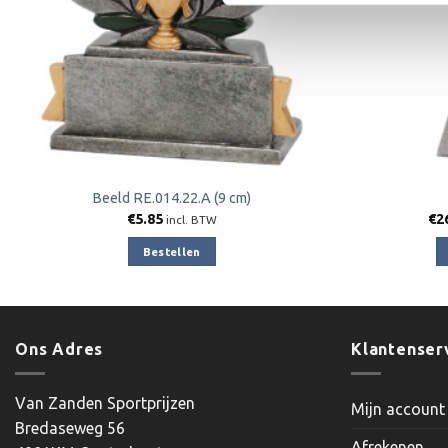
Beeld RE.014.22.A (9 cm)
€
5.85
€
2
incl. BTW
Bestellen
Ons Adres
Klantenser
Van Zanden Sportprijzen
Mijn account
Bredaseweg 56
Afrekenen