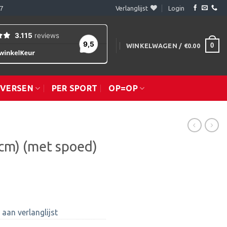
7
Verlanglijst
Login
0
WINKELWAGEN /
€
0.00
IVERSEN
PER SPORT
OP=OP
cm) (met spoed)
aan verlanglijst