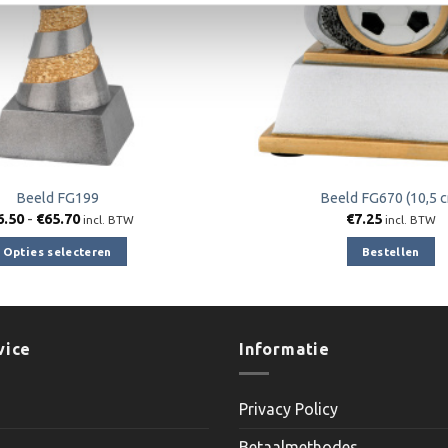
Beeld FG199
Beeld FG670 (10,5 
Prijsklasse:
6.50
-
€
65.70
€
7.25
incl. BTW
incl. BTW
€26.50
tot
Opties selecteren
Bestellen
€65.70
Dit
product
heeft
meerdere
vice
Informatie
variaties.
Deze
Privacy Policy
optie
kan
Betaalmethodes