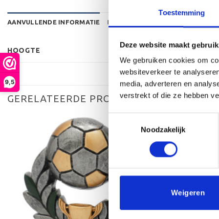
Toestemming
AANVULLENDE INFORMATIE
BEOORDELINGEN (0)
Deze website maakt gebruik
HOOGTE
We gebruiken cookies om cont
websiteverkeer te analyseren
9,5
media, adverteren en analys
verstrekt of die ze hebben v
GERELATEERDE PRODUCTEN
Toestemmingsselectie
Noodzakelijk
Toevoegen
aan
verlanglijst
Weigeren