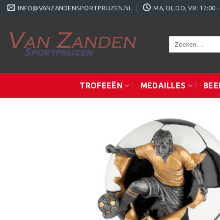
Ga
INFO@VANZANDENSPORTPRIJZEN.NL
MA, DI, DO, VR: 12:0
naar
inhoud
Zoeken
naar:
TROFEEËN
MEDAILLES
BEE