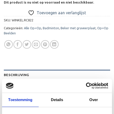
Dit product is nu niet op voorraad en niet beschikbaar.
Toevoegen aan verlanglijst
SKU:
WINKEL.RC822
Categorieën:
Alle Op=Op
,
Badminton
,
Beker met graveerplaat
,
Op=Op
Beelden
BESCHRIJVING
AANVULLENDE INFORMATIE
BEOORDELINGEN (0)
Toestemming
Details
Over
De C822 is een heel mooi beeld die zeer geschikt is voor
ieder (sport)toernooi of businessevenement. We kunnen