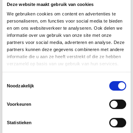
Deze website maakt gebruik van cookies
het beeld personaliseren door er een tekst op de voet van
We gebruiken cookies om content en advertenties te
het beeld aan te brengen. We graveren de tekst
personaliseren, om functies voor social media te bieden
gecentreerd op een aluminium plaatje.
en om ons websiteverkeer te analyseren. Ook delen we
informatie over uw gebruik van onze site met onze
partners voor social media, adverteren en analyse. Deze
GERELATEERDE PRODUCTEN
partners kunnen deze gegevens combineren met andere
informatie die u aan ze heeft verstrekt of die ze hebben
verzameld op basis van uw gebruik van hun services.
Aanbieding!
Toestemmingsselectie
Toevoegen
Toevoegen
Noodzakelijk
aan
aan
verlanglijst
verlanglijst
Voorkeuren
Statistieken