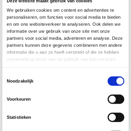
Deze website maakt gebruik van cookies
het beeld personaliseren door er een tekst op de voet van
We gebruiken cookies om content en advertenties te
het beeld aan te brengen. We graveren de tekst
personaliseren, om functies voor social media te bieden
gecentreerd op een aluminium plaatje.
en om ons websiteverkeer te analyseren. Ook delen we
informatie over uw gebruik van onze site met onze
partners voor social media, adverteren en analyse. Deze
partners kunnen deze gegevens combineren met andere
GERELATEERDE PRODUCTEN
informatie die u aan ze heeft verstrekt of die ze hebben
verzameld op basis van uw gebruik van hun services.
Toestemmingsselectie
Noodzakelijk
Toevoegen
Toevoegen
aan
aan
verlanglijst
verlanglijst
Voorkeuren
Statistieken