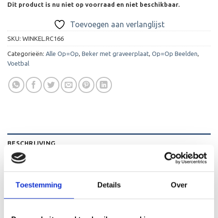
Dit product is nu niet op voorraad en niet beschikbaar.
Toevoegen aan verlanglijst
SKU:
WINKEL.RC166
Categorieën:
Alle Op=Op
,
Beker met graveerplaat
,
Op=Op Beelden
,
Voetbal
BESCHRIJVING
AANVULLENDE INFORMATIE
BEOORDELINGEN (0)
Toestemming
Details
Over
De C166 is een heel mooi beeld die zeer geschikt is voor
ieder (sport)toernooi of businessevenement. We kunnen