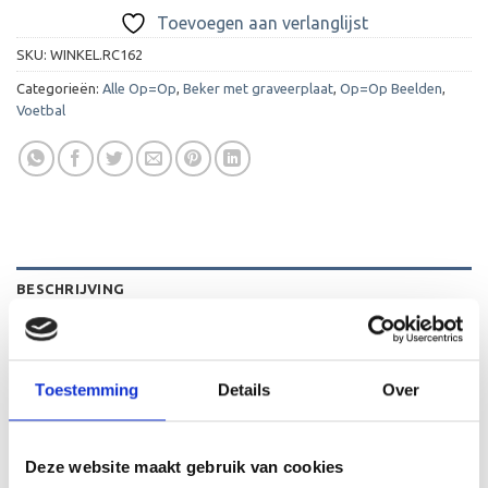
Toevoegen aan verlanglijst
SKU:
WINKEL.RC162
Categorieën:
Alle Op=Op
,
Beker met graveerplaat
,
Op=Op Beelden
,
Voetbal
BESCHRIJVING
AANVULLENDE INFORMATIE
BEOORDELINGEN (0)
Toestemming
Details
Over
De C162 is een heel mooi beeld die zeer geschikt is voor
ieder (sport)toernooi of businessevenement. We kunnen
Deze website maakt gebruik van cookies
het beeld personaliseren door er een tekst op de voet van