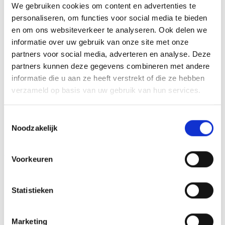
We gebruiken cookies om content en advertenties te
het beeld aan te brengen. We graveren de tekst
personaliseren, om functies voor social media te bieden
gecentreerd op een aluminium plaatje.
en om ons websiteverkeer te analyseren. Ook delen we
informatie over uw gebruik van onze site met onze
partners voor social media, adverteren en analyse. Deze
partners kunnen deze gegevens combineren met andere
GERELATEERDE PRODUCTEN
informatie die u aan ze heeft verstrekt of die ze hebben
verzameld op basis van uw gebruik van hun services.
Toestemmingsselectie
Toevoegen
Toevoegen
Noodzakelijk
aan
aan
verlanglijst
verlanglijst
Voorkeuren
Statistieken
Beeld RE.044.78
Beeld FG240.01 (7,5 cm)
Marketing