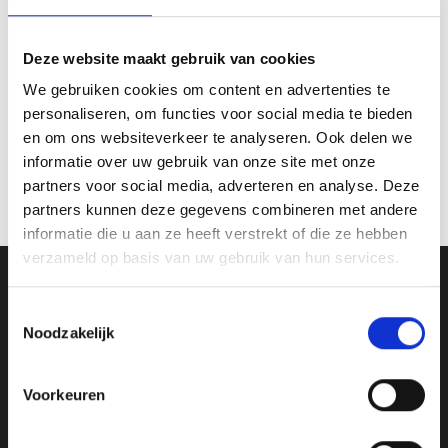
Deze website maakt gebruik van cookies
AANVULLENDE INFORMATIE
We gebruiken cookies om content en advertenties te
personaliseren, om functies voor social media te bieden
BEOORDELINGEN (0)
en om ons websiteverkeer te analyseren. Ook delen we
informatie over uw gebruik van onze site met onze
HOOGTE
D130 L2100 cm
partners voor social media, adverteren en analyse. Deze
partners kunnen deze gegevens combineren met andere
informatie die u aan ze heeft verstrekt of die ze hebben
verzameld op basis van uw gebruik van hun services.
Ons Adres
Toestemmingsselectie
Noodzakelijk
Van Zanden Sportprijzen
Bredaseweg 56
4901KM Oosterhout
Voorkeuren
kvk: 92898432
BTWnr. NL004987898B09