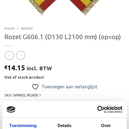
Home
»
Winkel
Rozet G606.1 (D130 L2100 mm) (op=op)
14.15
€
incl. BTW
Out of stock product
Toevoegen aan verlanglijst
SKU:
WINKEL.RG606.1
Categorie:
Alle Op=Op
Toestemming
Details
Over