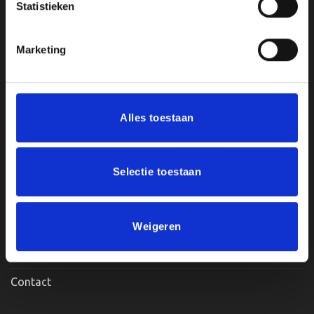
Statistieken
Marketing
Openingstijden:
Maandag, Dinsdag, Donderdag, Vrijdag: 12:00 – 17:00
Zaterdag: Op Afspraak
Alles toestaan
Klantenservice
Selectie toestaan
Mijn account
Weigeren
Afrekenen
Winkelwagen
Contact