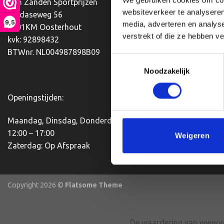
Van Zanden Sportprijzen
Mijn account
websiteverkeer te analyseren
Bredaseweg 56
9,5
Afrekenen
media, adverteren en analys
4901KM Oosterhout
verstrekt of die ze hebben v
kvk: 92898432
Winkelwagen
BTWnr. NL004987898B09
Toestemmingsselectie
Contact
Noodzakelijk
Openingstijden:
Maandag, Dinsdag, Donderdag, Vrijdag:
12:00 – 17:00
Weigeren
Zaterdag: Op Afspraak
Copyright 2026 ©
Flatsome Theme
De waardering van www.va