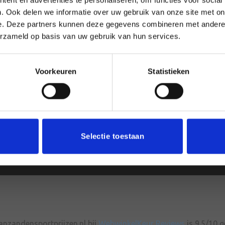
Privacy Policy
. Ook delen we informatie over uw gebruik van onze site met on
Betaalmethodes
e. Deze partners kunnen deze gegevens combineren met andere i
erzameld op basis van uw gebruik van hun services.
Veelgestelde Vragen
Levertijd & Verzendmethode
Voorkeuren
Statistieken
Algemene Voorwaarden
Blog
Selectie toestaan
nzandensportprijzen.nl bij
WebwinkelKeur Reviews
is 9.5/10 