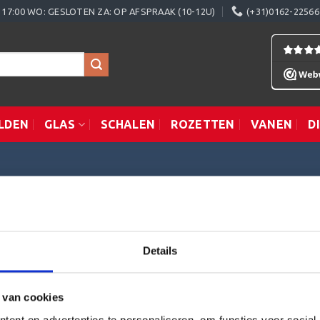
0 - 17:00 WO: GESLOTEN ZA: OP AFSPRAAK (10-12U)
(+31)0162-22566
LDEN
GLAS
SCHALEN
ROZETTEN
VANEN
D
n gevonden die aan je selectie voldoen.
Details
vice
Informatie
 van cookies
ent en advertenties te personaliseren, om functies voor social