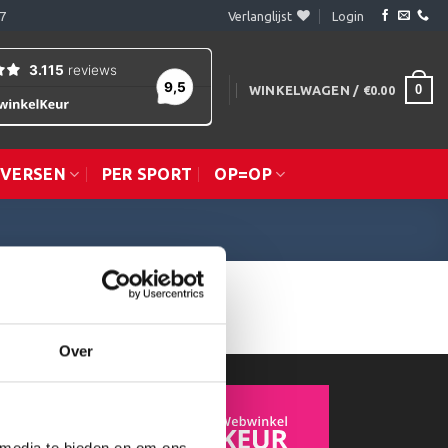
7
Verlanglijst
Login
0
WINKELWAGEN /
€
0.00
IVERSEN
PER SPORT
OP=OP
Over
 media te bieden en om ons