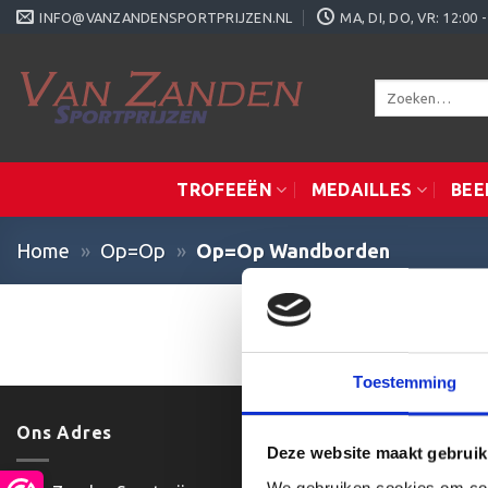
Ga
INFO@VANZANDENSPORTPRIJZEN.NL
MA, DI, DO, VR: 12:0
naar
inhoud
Zoeken
naar:
TROFEEËN
MEDAILLES
BEE
Home
»
Op=Op
»
Op=Op Wandborden
Geen producte
Toestemming
Ons Adres
Klantenser
Deze website maakt gebruik
We gebruiken cookies om cont