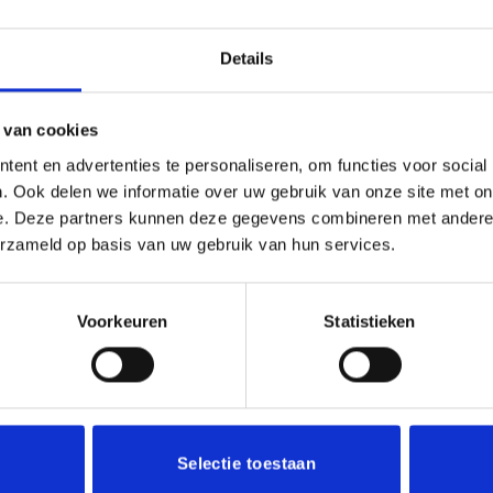
Details
 van cookies
ent en advertenties te personaliseren, om functies voor social
. Ook delen we informatie over uw gebruik van onze site met on
aal KS302
Prijsklasse:
€
32.90
e. Deze partners kunnen deze gegevens combineren met andere i
incl. BTW
€18.60
erzameld op basis van uw gebruik van hun services.
tot
s selecteren
€32.90
Dit
product
Voorkeuren
Statistieken
heeft
meerdere
variaties.
vice
Informatie
Deze
optie
kan
Privacy Policy
Selectie toestaan
gekozen