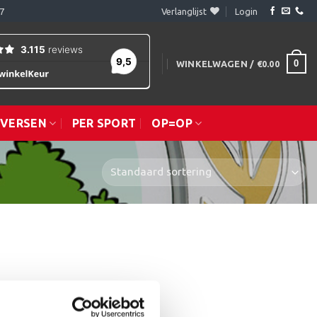
7
Verlanglijst
Login
0
WINKELWAGEN /
€
0.00
IVERSEN
PER SPORT
OP=OP