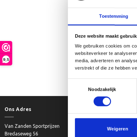
Toestemming
Deze website maakt gebruik
We gebruiken cookies om cont
websiteverkeer te analyseren
Sch
9,5
€
18.60
-
media, adverteren en analys
verstrekt of die ze hebben v
Optie
Toestemmingsselectie
Noodzakelijk
Ons Adres
Klantenser
Van Zanden Sportprijzen
Mijn account
Weigeren
Bredaseweg 56