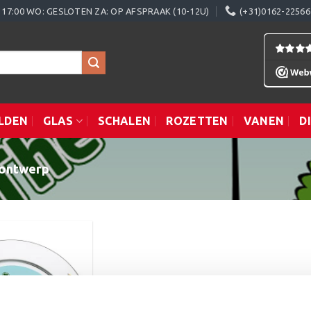
0 - 17:00 WO: GESLOTEN ZA: OP AFSPRAAK (10-12U)
(+31)0162-22566
LDEN
GLAS
SCHALEN
ROZETTEN
VANEN
D
 ontwerp
Toevoegen
aan
verlanglijst