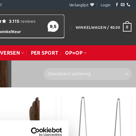
7
Verlanglijst
Login
0
WINKELWAGEN /
€
0.00
IVERSEN
PER SPORT
OP=OP
Toevoegen
Toevoegen
aan
aan
verlanglijst
verlanglijst