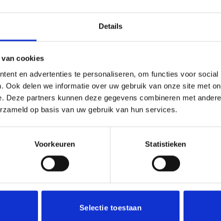
Details
 van cookies
ent en advertenties te personaliseren, om functies voor social
. Ook delen we informatie over uw gebruik van onze site met on
ui KS403
Etui KS404 (42×42 cm)
Prijsklasse:
€
21.30
€
23.55
e. Deze partners kunnen deze gegevens combineren met andere i
incl. BTW
incl. BTW
€8.25
erzameld op basis van uw gebruik van hun services.
tot
s selecteren
Toevoegen aan winkelwagen
€21.30
Dit
product
Voorkeuren
Statistieken
heeft
meerdere
variaties.
vice
Informatie
Deze
optie
kan
Privacy Policy
Selectie toestaan
gekozen