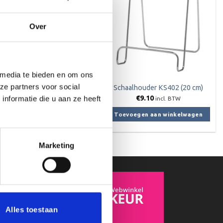
Over
 media te bieden en om ons
ze partners voor social
Schaalhouder KS401
Schaalhouder KS402 (20 cm)
Prijsklasse:
€
0.85
-
€
1.90
€
9.10
nformatie die u aan ze heeft
incl. BTW
incl. BTW
€0.85
tot
Opties selecteren
Toevoegen aan winkelwagen
€1.90
Dit
product
Marketing
heeft
meerdere
variaties.
Deze
optie
kan
Alles toestaan
gekozen