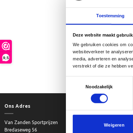
Toestemming
Deze website maakt gebruik
We gebruiken cookies om cont
websiteverkeer te analyseren
Et
9,5
€
8.25
-
media, adverteren en analys
verstrekt of die ze hebben v
Optie
Toestemmingsselectie
Noodzakelijk
Ons Adres
Klantenser
Van Zanden Sportprijzen
Mijn account
Weigeren
Bredaseweg 56