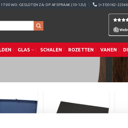
0 - 17:00 WO: GESLOTEN ZA: OP AFSPRAAK (10-12U)
(+31)0162-22566
LDEN
GLAS
SCHALEN
ROZETTEN
VANEN
D
Toevoegen
Toevoegen
aan
aan
verlanglijst
verlanglijst