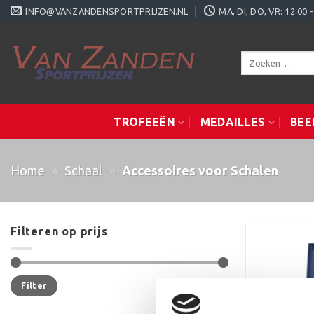
Ga
INFO@VANZANDENSPORTPRIJZEN.NL
MA, DI, DO, VR: 12:0
naar
inhoud
Zoeken
naar:
TROFEEËN
MEDAILLES
BEE
Home
»
Schaal
»
Accessoires voor Schalen
Filteren op prijs
Min.
Max.
Prijs:
€0
—
€30
Filter
prijs
prijs