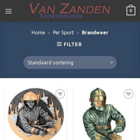
Ga
0
naar
inhoud
Home
»
Per Sport
»
Brandweer
FILTER
Toevoegen
Toevoegen
aan
aan
verlanglijst
verlanglijst