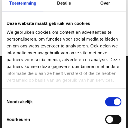
Toestemming
Details
Over
Beeld RE.171
Prijsklasse:
€
18.80
-
€
28.15
incl. BTW
€18.80
Medaille DI5000.ZE
tot
Opties selecteren
€28.15
Deze website maakt gebruik van cookies
€
1.50
incl. BTW
Dit
We gebruiken cookies om content en advertenties te
Opties selecteren
product
personaliseren, om functies voor social media te bieden
Dit
heeft
product
meerdere
en om ons websiteverkeer te analyseren. Ook delen we
heeft
variaties.
informatie over uw gebruik van onze site met onze
meerdere
Deze
partners voor social media, adverteren en analyse. Deze
variaties.
optie
partners kunnen deze gegevens combineren met andere
Ons Adres
Deze
kan
informatie die u aan ze heeft verstrekt of die ze hebben
optie
gekozen
verzameld op basis van uw gebruik van hun services.
kan
worden
Van Zanden Sportprijzen
gekozen
op
Bredaseweg 56
worden
de
Toestemmingsselectie
4901KM Oosterhout
op
productpagina
Noodzakelijk
de
kvk: 92898432
productpagina
BTWnr. NL004987898B09
Voorkeuren